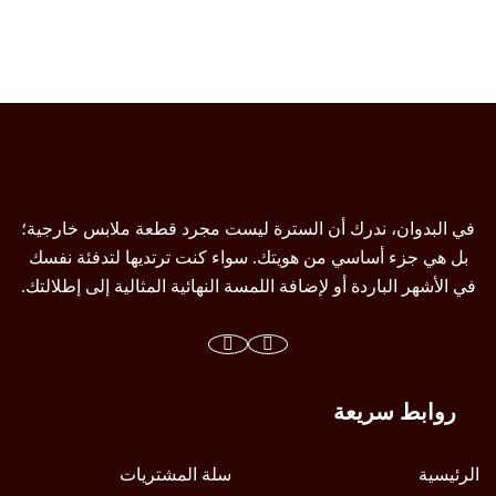
من
من
الأشكال
الأشكال
المختلفة
المختلفة
لهذا
لهذا
المنتج.
المنتج.
يمكن
يمكن
اختيار
اختيار
الخيارات
الخيارات
في البدوان، ندرك أن السترة ليست مجرد قطعة ملابس خارجية؛
على
على
بل هي جزء أساسي من هويتك. سواء كنت ترتديها لتدفئة نفسك
صفحة
صفحة
في الأشهر الباردة أو لإضافة اللمسة النهائية المثالية إلى إطلالتك.
المنتج
المنتج
روابط سريعة
الرئيسية
سلة المشتريات