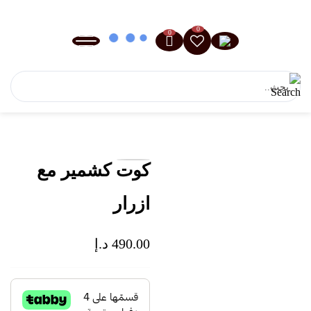
0
0
كوت كشمير مع
ازرار
490.00
د.إ