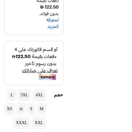
حجم
L
5XL
4XL
XS
xl
S
M
XXXL
XXL