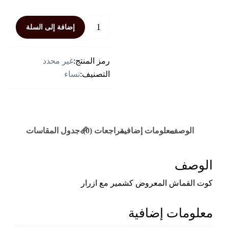
كمية
إضافة إلى السلة
كوت
كشمير
مع
رمز المنتج:
غير محدد
ازرار
التصنيف:
نساء
الوصف
معلومات إضافية
مراجعات (0)
📏جدول المقاسات
الوصف
كوت القماش المعروض كشمير مع ازرار
معلومات إضافية