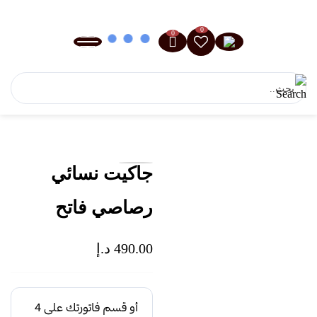
0
0
جاكيت نسائي
رصاصي فاتح
490.00
د.إ