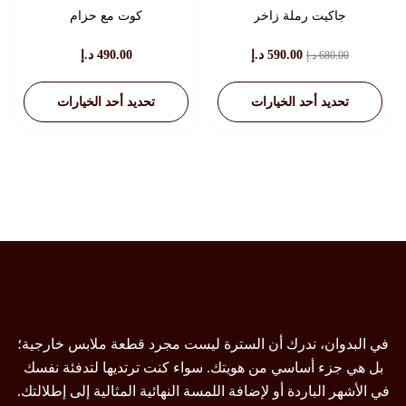
جاكيت رملة زاخر
كوت مع حزام
السعر
السعر
590.00
د.إ
490.00
د.إ
680.00
د.إ
الأصلي
الحالي
هو:
هو:
تحديد أحد الخيارات
تحديد أحد الخيارات
680.00 د.إ.
590.00 د.إ.
هناك
هناك
العديد
العديد
من
من
الأشكال
الأشكال
المختلفة
المختلفة
لهذا
لهذا
المنتج.
المنتج.
يمكن
يمكن
اختيار
اختيار
الخيارات
الخيارات
في البدوان، ندرك أن السترة ليست مجرد قطعة ملابس خارجية؛
على
على
بل هي جزء أساسي من هويتك. سواء كنت ترتديها لتدفئة نفسك
صفحة
صفحة
في الأشهر الباردة أو لإضافة اللمسة النهائية المثالية إلى إطلالتك.
المنتج
المنتج