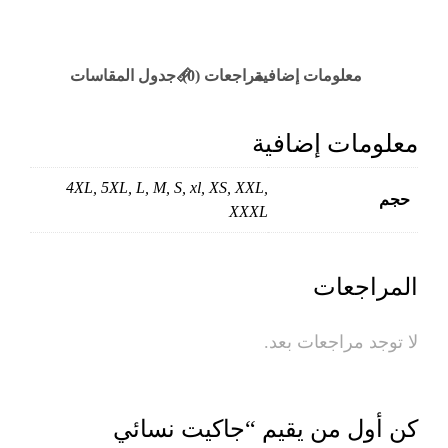
معلومات إضافية
مراجعات (0)
📏جدول المقاسات
معلومات إضافية
4XL, 5XL, L, M, S, xl, XS, XXL,
حجم
XXXL
المراجعات
لا توجد مراجعات بعد.
كن أول من يقيم “جاكيت نسائي