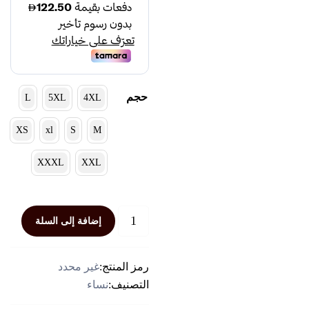
حجم
L
5XL
4XL
XS
xl
S
M
XXXL
XXL
كمية
إضافة إلى السلة
جاكيت
نسائي
رصاصي
رمز المنتج:
غير محدد
فاتح
التصنيف:
نساء