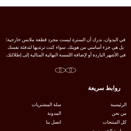
لهذا
لهذا
المنتج.
المنتج.
يمكن
يمكن
اختيار
اختيار
الخيارات
الخيارات
في البدوان، ندرك أن السترة ليست مجرد قطعة ملابس خارجية؛
على
على
بل هي جزء أساسي من هويتك. سواء كنت ترتديها لتدفئة نفسك
صفحة
صفحة
في الأشهر الباردة أو لإضافة اللمسة النهائية المثالية إلى إطلالتك.
المنتج
المنتج
روابط سريعة
الرئيسية
سلة المشتريات
من نحن
المدونة
كل المنتجات
اتصل بنا
سياسة الخصوصية