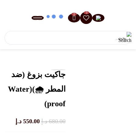
0
0
جاكيت بزوغ (ضد
المطر 🌧️)(Water
proof)
السعر
السعر
680.00
د.إ
550.00
د.إ
الأصلي
الحالي