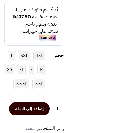
حجم
L
5XL
4XL
XS
xl
S
M
XXXL
XXL
كمية
إضافة إلى السلة
جاكيت
بزوغ
(ضد
رمز المنتج:
غير محدد