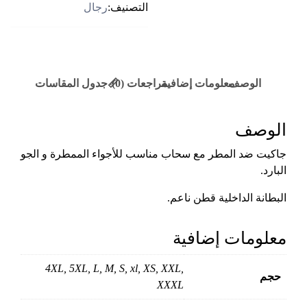
المطر
التصنيف:
رجال
🌧️)
(Water
proof)
الوصف
معلومات إضافية
مراجعات (0)
📏جدول المقاسات
الوصف
جاكيت ضد المطر مع سحاب مناسب للأجواء الممطرة و الجو
البارد.
البطانة الداخلية قطن ناعم.
معلومات إضافية
4XL, 5XL, L, M, S, xl, XS, XXL,
حجم
XXXL