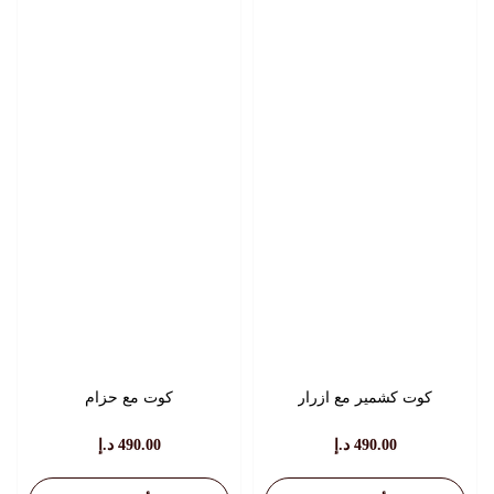
المختلفة
المختلفة
لهذا
لهذا
المنتج.
المنتج.
يمكن
يمكن
اختيار
اختيار
الخيارات
الخيارات
على
على
صفحة
صفحة
المنتج
المنتج
كوت كشمير مع ازرار
كوت مع حزام
490.00
د.إ
490.00
د.إ