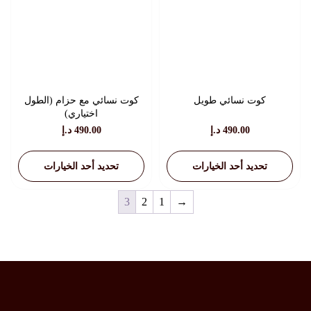
كوت نسائي طويل
كوت نسائي مع حزام (الطول
اختياري)
490.00
د.إ
490.00
د.إ
تحديد أحد الخيارات
تحديد أحد الخيارات
هناك
هناك
3
2
1
→
العديد
العديد
من
من
الأشكال
الأشكال
المختلفة
المختلفة
لهذا
لهذا
المنتج.
المنتج.
يمكن
يمكن