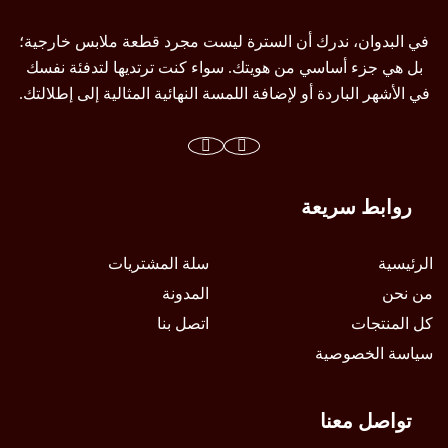
اختيار
اختيار
الخيارات
الخيارات
في البدوان، ندرك أن السترة ليست مجرد قطعة ملابس خارجية؛
على
على
بل هي جزء أساسي من هويتك. سواء كنت ترتديها لتدفئة نفسك
صفحة
صفحة
في الأشهر الباردة أو لإضافة اللمسة النهائية المثالية إلى إطلالتك.
المنتج
المنتج
روابط سريعة
الرئيسية
سلة المشتريات
من نحن
المدونة
كل المنتجات
اتصل بنا
سياسة الخصوصية
تواصل معنا