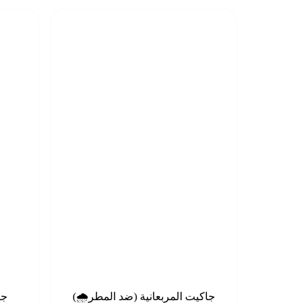
‎جاكيت المربعانية (ضد المطر🌧️)