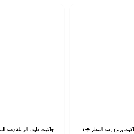
جاكيت بزوغ (ضد المطر 🌧️)
جاكيت طيف الرملة (ضد ال